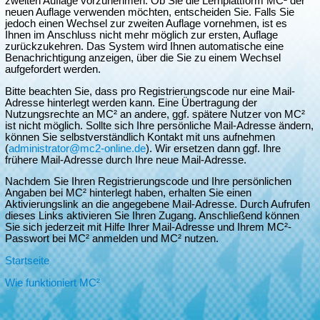
zweiten Auflage vorzunehmen. Ob Sie die Lernplattform MC² der
neuen Auflage verwenden möchten, entscheiden Sie. Falls Sie
jedoch einen Wechsel zur zweiten Auflage vornehmen, ist es
Ihnen im Anschluss nicht mehr möglich zur ersten, Auflage
zurückzukehren. Das System wird Ihnen automatische eine
Benachrichtigung anzeigen, über die Sie zu einem Wechsel
aufgefordert werden.
Bitte beachten Sie, dass pro Registrierungscode nur eine Mail-
Adresse hinterlegt werden kann. Eine Übertragung der
Nutzungsrechte an MC² an andere, ggf. spätere Nutzer von MC²
ist nicht möglich. Sollte sich Ihre persönliche Mail-Adresse ändern,
können Sie selbstverständlich Kontakt mit uns aufnehmen
(
administrator@mc2-online.de
). Wir ersetzen dann ggf. Ihre
frühere Mail-Adresse durch Ihre neue Mail-Adresse.
Nachdem Sie Ihren Registrierungscode und Ihre persönlichen
Angaben bei MC² hinterlegt haben, erhalten Sie einen
Aktivierungslink an die angegebene Mail-Adresse. Durch Aufrufen
dieses Links aktivieren Sie Ihren Zugang. Anschließend können
Sie sich jederzeit mit Hilfe Ihrer Mail-Adresse und Ihrem MC²-
Passwort bei MC² anmelden und MC² nutzen.
Startseite
Wie funktioniert MC²