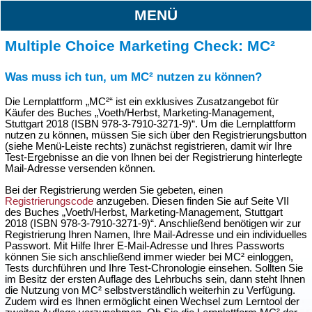
MENÜ
Multiple Choice Marketing Check: MC²
Was muss ich tun, um MC² nutzen zu können?
Die Lernplattform „MC²“ ist ein exklusives Zusatzangebot für
Käufer des Buches „Voeth/Herbst, Marketing-Management,
Stuttgart 2018 (ISBN 978-3-7910-3271-9)“. Um die Lernplattform
nutzen zu können, müssen Sie sich über den Registrierungsbutton
(siehe Menü-Leiste rechts) zunächst registrieren, damit wir Ihre
Test-Ergebnisse an die von Ihnen bei der Registrierung hinterlegte
Mail-Adresse versenden können.
Bei der Registrierung werden Sie gebeten, einen
Registrierungscode
anzugeben. Diesen finden Sie auf Seite VII
des Buches „Voeth/Herbst, Marketing-Management, Stuttgart
2018 (ISBN 978-3-7910-3271-9)“. Anschließend benötigen wir zur
Registrierung Ihren Namen, Ihre Mail-Adresse und ein individuelles
Passwort. Mit Hilfe Ihrer E-Mail-Adresse und Ihres Passworts
können Sie sich anschließend immer wieder bei MC² einloggen,
Tests durchführen und Ihre Test-Chronologie einsehen. Sollten Sie
im Besitz der ersten Auflage des Lehrbuchs sein, dann steht Ihnen
die Nutzung von MC² selbstverständlich weiterhin zu Verfügung.
Zudem wird es Ihnen ermöglicht einen Wechsel zum Lerntool der