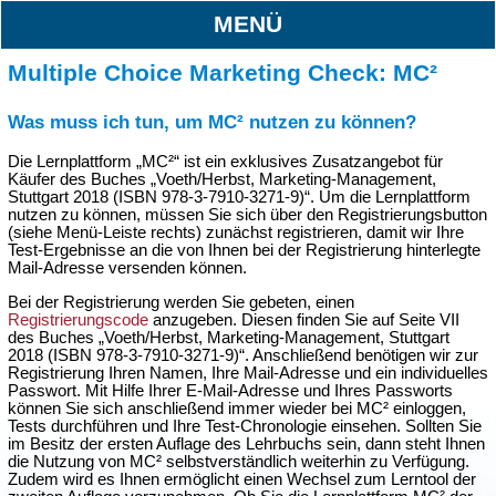
MENÜ
Multiple Choice Marketing Check: MC²
Was muss ich tun, um MC² nutzen zu können?
Die Lernplattform „MC²“ ist ein exklusives Zusatzangebot für
Käufer des Buches „Voeth/Herbst, Marketing-Management,
Stuttgart 2018 (ISBN 978-3-7910-3271-9)“. Um die Lernplattform
nutzen zu können, müssen Sie sich über den Registrierungsbutton
(siehe Menü-Leiste rechts) zunächst registrieren, damit wir Ihre
Test-Ergebnisse an die von Ihnen bei der Registrierung hinterlegte
Mail-Adresse versenden können.
Bei der Registrierung werden Sie gebeten, einen
Registrierungscode
anzugeben. Diesen finden Sie auf Seite VII
des Buches „Voeth/Herbst, Marketing-Management, Stuttgart
2018 (ISBN 978-3-7910-3271-9)“. Anschließend benötigen wir zur
Registrierung Ihren Namen, Ihre Mail-Adresse und ein individuelles
Passwort. Mit Hilfe Ihrer E-Mail-Adresse und Ihres Passworts
können Sie sich anschließend immer wieder bei MC² einloggen,
Tests durchführen und Ihre Test-Chronologie einsehen. Sollten Sie
im Besitz der ersten Auflage des Lehrbuchs sein, dann steht Ihnen
die Nutzung von MC² selbstverständlich weiterhin zu Verfügung.
Zudem wird es Ihnen ermöglicht einen Wechsel zum Lerntool der