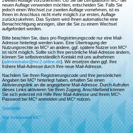
zweiten Auflage vorzunehmen. Ob Sie die Lernplattform MC² der
neuen Auflage verwenden möchten, entscheiden Sie. Falls Sie
jedoch einen Wechsel zur zweiten Auflage vornehmen, ist es
Ihnen im Anschluss nicht mehr möglich zur ersten, Auflage
zurückzukehren. Das System wird Ihnen automatische eine
Benachrichtigung anzeigen, über die Sie zu einem Wechsel
aufgefordert werden.
Bitte beachten Sie, dass pro Registrierungscode nur eine Mail-
Adresse hinterlegt werden kann. Eine Übertragung der
Nutzungsrechte an MC² an andere, ggf. spätere Nutzer von MC²
ist nicht möglich. Sollte sich Ihre persönliche Mail-Adresse ändern,
können Sie selbstverständlich Kontakt mit uns aufnehmen
(
administrator@mc2-online.de
). Wir ersetzen dann ggf. Ihre
frühere Mail-Adresse durch Ihre neue Mail-Adresse.
Nachdem Sie Ihren Registrierungscode und Ihre persönlichen
Angaben bei MC² hinterlegt haben, erhalten Sie einen
Aktivierungslink an die angegebene Mail-Adresse. Durch Aufrufen
dieses Links aktivieren Sie Ihren Zugang. Anschließend können
Sie sich jederzeit mit Hilfe Ihrer Mail-Adresse und Ihrem MC²-
Passwort bei MC² anmelden und MC² nutzen.
Startseite
Wie funktioniert MC²