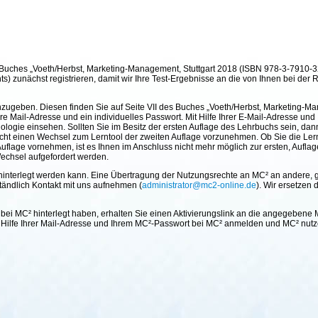
es Buches „Voeth/Herbst, Marketing-Management, Stuttgart 2018 (ISBN 978-3-7910-3
) zunächst registrieren, damit wir Ihre Test-Ergebnisse an die von Ihnen bei der 
zugeben. Diesen finden Sie auf Seite VII des Buches „Voeth/Herbst, Marketing-M
re Mail-Adresse und ein individuelles Passwort. Mit Hilfe Ihrer E-Mail-Adresse un
ologie einsehen. Sollten Sie im Besitz der ersten Auflage des Lehrbuchs sein, da
licht einen Wechsel zum Lerntool der zweiten Auflage vorzunehmen. Ob Sie die Le
Auflage vornehmen, ist es Ihnen im Anschluss nicht mehr möglich zur ersten, Aufl
echsel aufgefordert werden.
hinterlegt werden kann. Eine Übertragung der Nutzungsrechte an MC² an andere, gg
ständlich Kontakt mit uns aufnehmen (
administrator@mc2-online.de
). Wir ersetzen 
i MC² hinterlegt haben, erhalten Sie einen Aktivierungslink an die angegebene M
it Hilfe Ihrer Mail-Adresse und Ihrem MC²-Passwort bei MC² anmelden und MC² nutz