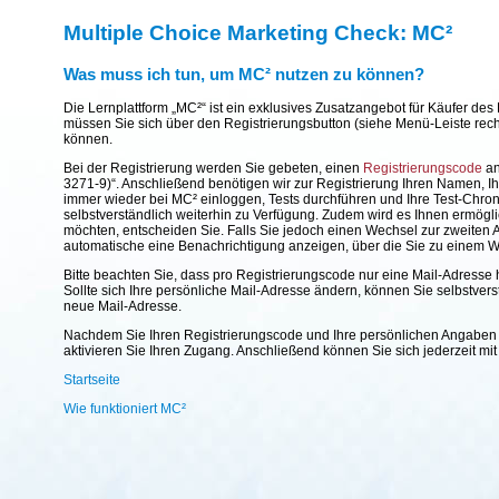
Multiple Choice Marketing Check: MC²
Was muss ich tun, um MC² nutzen zu können?
Die Lernplattform „MC²“ ist ein exklusives Zusatzangebot für Käufer d
müssen Sie sich über den Registrierungsbutton (siehe Menü-Leiste rechts
können.
Bei der Registrierung werden Sie gebeten, einen
Registrierungscode
an
3271-9)“. Anschließend benötigen wir zur Registrierung Ihren Namen, Ih
immer wieder bei MC² einloggen, Tests durchführen und Ihre Test-Chron
selbstverständlich weiterhin zu Verfügung. Zudem wird es Ihnen ermög
möchten, entscheiden Sie. Falls Sie jedoch einen Wechsel zur zweiten 
automatische eine Benachrichtigung anzeigen, über die Sie zu einem W
Bitte beachten Sie, dass pro Registrierungscode nur eine Mail-Adresse 
Sollte sich Ihre persönliche Mail-Adresse ändern, können Sie selbstver
neue Mail-Adresse.
Nachdem Sie Ihren Registrierungscode und Ihre persönlichen Angaben be
aktivieren Sie Ihren Zugang. Anschließend können Sie sich jederzeit m
Startseite
Wie funktioniert MC²