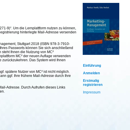
271-9)“. Um die Lernplattform nutzen zu können,
Registrierung hinterlegte Mail-Adresse versenden
anagement, Stuttgart 2018 (ISBN 978-3-7910-
d Ihres Passworts können Sie sich anschließend
nn steht Ihnen die Nutzung von MC²
rnplattform MC² der neuen Auflage verwenden
age zurückzukehren. Das System wird Ihnen
Einführung
f. spätere Nutzer von MC² ist nicht möglich.
Anmelden
dann ggf. Ihre frühere Mail-Adresse durch Ihre
Erstmalig
registrieren
ail-Adresse. Durch Aufrufen dieses Links
en.
Impressum