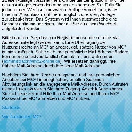
zweiten Auflage vorzunehmen. Ob Sie die Lernplattform MC² der
neuen Auflage verwenden möchten, entscheiden Sie. Falls Sie
jedoch einen Wechsel zur zweiten Auflage vornehmen, ist es
Ihnen im Anschluss nicht mehr möglich zur ersten, Auflage
zurückzukehren. Das System wird Ihnen automatische eine
Benachrichtigung anzeigen, über die Sie zu einem Wechsel
aufgefordert werden.
Bitte beachten Sie, dass pro Registrierungscode nur eine Mail-
Adresse hinterlegt werden kann. Eine Übertragung der
Nutzungsrechte an MC² an andere, ggf. spätere Nutzer von MC²
ist nicht möglich. Sollte sich Ihre persönliche Mail-Adresse ändern,
können Sie selbstverständlich Kontakt mit uns aufnehmen
(
administrator@mc2-online.de
). Wir ersetzen dann ggf. Ihre
frühere Mail-Adresse durch Ihre neue Mail-Adresse.
Nachdem Sie Ihren Registrierungscode und Ihre persönlichen
Angaben bei MC² hinterlegt haben, erhalten Sie einen
Aktivierungslink an die angegebene Mail-Adresse. Durch Aufrufen
dieses Links aktivieren Sie Ihren Zugang. Anschließend können
Sie sich jederzeit mit Hilfe Ihrer Mail-Adresse und Ihrem MC²-
Passwort bei MC² anmelden und MC² nutzen.
Startseite
Wie funktioniert MC²