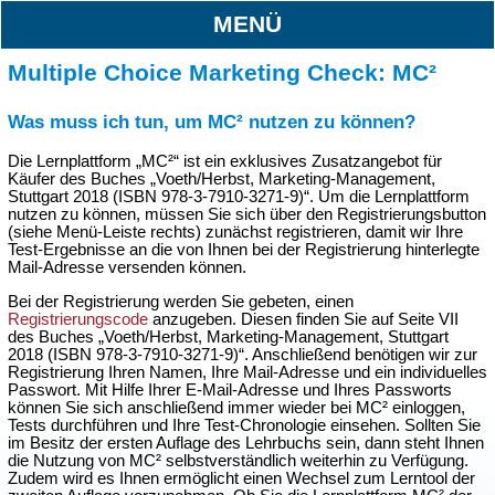
MENÜ
Multiple Choice Marketing Check: MC²
Was muss ich tun, um MC² nutzen zu können?
Die Lernplattform „MC²“ ist ein exklusives Zusatzangebot für
Käufer des Buches „Voeth/Herbst, Marketing-Management,
Stuttgart 2018 (ISBN 978-3-7910-3271-9)“. Um die Lernplattform
nutzen zu können, müssen Sie sich über den Registrierungsbutton
(siehe Menü-Leiste rechts) zunächst registrieren, damit wir Ihre
Test-Ergebnisse an die von Ihnen bei der Registrierung hinterlegte
Mail-Adresse versenden können.
Bei der Registrierung werden Sie gebeten, einen
Registrierungscode
anzugeben. Diesen finden Sie auf Seite VII
des Buches „Voeth/Herbst, Marketing-Management, Stuttgart
2018 (ISBN 978-3-7910-3271-9)“. Anschließend benötigen wir zur
Registrierung Ihren Namen, Ihre Mail-Adresse und ein individuelles
Passwort. Mit Hilfe Ihrer E-Mail-Adresse und Ihres Passworts
können Sie sich anschließend immer wieder bei MC² einloggen,
Tests durchführen und Ihre Test-Chronologie einsehen. Sollten Sie
im Besitz der ersten Auflage des Lehrbuchs sein, dann steht Ihnen
die Nutzung von MC² selbstverständlich weiterhin zu Verfügung.
Zudem wird es Ihnen ermöglicht einen Wechsel zum Lerntool der