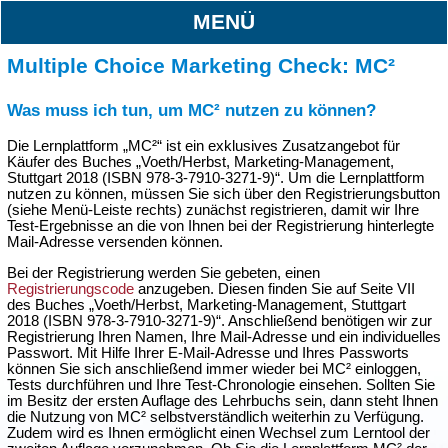
MENÜ
Multiple Choice Marketing Check: MC²
Was muss ich tun, um MC² nutzen zu können?
Die Lernplattform „MC²“ ist ein exklusives Zusatzangebot für
Käufer des Buches „Voeth/Herbst, Marketing-Management,
Stuttgart 2018 (ISBN 978-3-7910-3271-9)“. Um die Lernplattform
nutzen zu können, müssen Sie sich über den Registrierungsbutton
(siehe Menü-Leiste rechts) zunächst registrieren, damit wir Ihre
Test-Ergebnisse an die von Ihnen bei der Registrierung hinterlegte
Mail-Adresse versenden können.
Bei der Registrierung werden Sie gebeten, einen
Registrierungscode
anzugeben. Diesen finden Sie auf Seite VII
des Buches „Voeth/Herbst, Marketing-Management, Stuttgart
2018 (ISBN 978-3-7910-3271-9)“. Anschließend benötigen wir zur
Registrierung Ihren Namen, Ihre Mail-Adresse und ein individuelles
Passwort. Mit Hilfe Ihrer E-Mail-Adresse und Ihres Passworts
können Sie sich anschließend immer wieder bei MC² einloggen,
Tests durchführen und Ihre Test-Chronologie einsehen. Sollten Sie
im Besitz der ersten Auflage des Lehrbuchs sein, dann steht Ihnen
die Nutzung von MC² selbstverständlich weiterhin zu Verfügung.
Zudem wird es Ihnen ermöglicht einen Wechsel zum Lerntool der