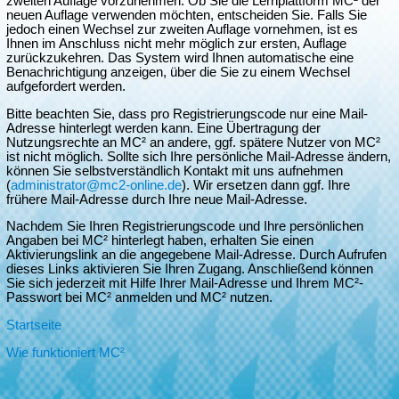
zweiten Auflage vorzunehmen. Ob Sie die Lernplattform MC² der
neuen Auflage verwenden möchten, entscheiden Sie. Falls Sie
jedoch einen Wechsel zur zweiten Auflage vornehmen, ist es
Ihnen im Anschluss nicht mehr möglich zur ersten, Auflage
zurückzukehren. Das System wird Ihnen automatische eine
Benachrichtigung anzeigen, über die Sie zu einem Wechsel
aufgefordert werden.
Bitte beachten Sie, dass pro Registrierungscode nur eine Mail-
Adresse hinterlegt werden kann. Eine Übertragung der
Nutzungsrechte an MC² an andere, ggf. spätere Nutzer von MC²
ist nicht möglich. Sollte sich Ihre persönliche Mail-Adresse ändern,
können Sie selbstverständlich Kontakt mit uns aufnehmen
(
administrator@mc2-online.de
). Wir ersetzen dann ggf. Ihre
frühere Mail-Adresse durch Ihre neue Mail-Adresse.
Nachdem Sie Ihren Registrierungscode und Ihre persönlichen
Angaben bei MC² hinterlegt haben, erhalten Sie einen
Aktivierungslink an die angegebene Mail-Adresse. Durch Aufrufen
dieses Links aktivieren Sie Ihren Zugang. Anschließend können
Sie sich jederzeit mit Hilfe Ihrer Mail-Adresse und Ihrem MC²-
Passwort bei MC² anmelden und MC² nutzen.
Startseite
Wie funktioniert MC²