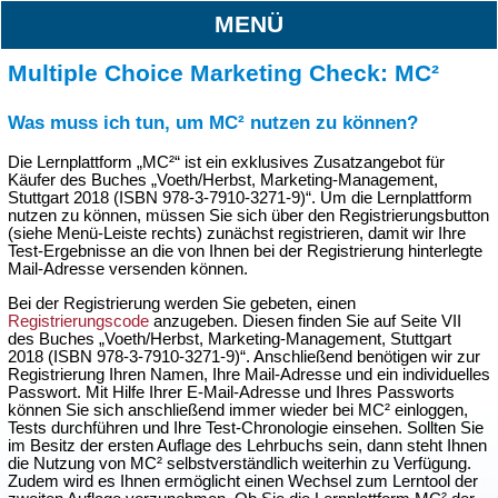
MENÜ
Multiple Choice Marketing Check: MC²
Was muss ich tun, um MC² nutzen zu können?
Die Lernplattform „MC²“ ist ein exklusives Zusatzangebot für
Käufer des Buches „Voeth/Herbst, Marketing-Management,
Stuttgart 2018 (ISBN 978-3-7910-3271-9)“. Um die Lernplattform
nutzen zu können, müssen Sie sich über den Registrierungsbutton
(siehe Menü-Leiste rechts) zunächst registrieren, damit wir Ihre
Test-Ergebnisse an die von Ihnen bei der Registrierung hinterlegte
Mail-Adresse versenden können.
Bei der Registrierung werden Sie gebeten, einen
Registrierungscode
anzugeben. Diesen finden Sie auf Seite VII
des Buches „Voeth/Herbst, Marketing-Management, Stuttgart
2018 (ISBN 978-3-7910-3271-9)“. Anschließend benötigen wir zur
Registrierung Ihren Namen, Ihre Mail-Adresse und ein individuelles
Passwort. Mit Hilfe Ihrer E-Mail-Adresse und Ihres Passworts
können Sie sich anschließend immer wieder bei MC² einloggen,
Tests durchführen und Ihre Test-Chronologie einsehen. Sollten Sie
im Besitz der ersten Auflage des Lehrbuchs sein, dann steht Ihnen
die Nutzung von MC² selbstverständlich weiterhin zu Verfügung.
Zudem wird es Ihnen ermöglicht einen Wechsel zum Lerntool der