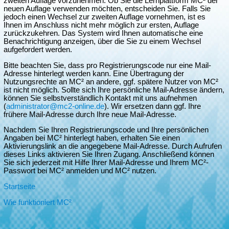
zweiten Auflage vorzunehmen. Ob Sie die Lernplattform MC² der
neuen Auflage verwenden möchten, entscheiden Sie. Falls Sie
jedoch einen Wechsel zur zweiten Auflage vornehmen, ist es
Ihnen im Anschluss nicht mehr möglich zur ersten, Auflage
zurückzukehren. Das System wird Ihnen automatische eine
Benachrichtigung anzeigen, über die Sie zu einem Wechsel
aufgefordert werden.
Bitte beachten Sie, dass pro Registrierungscode nur eine Mail-
Adresse hinterlegt werden kann. Eine Übertragung der
Nutzungsrechte an MC² an andere, ggf. spätere Nutzer von MC²
ist nicht möglich. Sollte sich Ihre persönliche Mail-Adresse ändern,
können Sie selbstverständlich Kontakt mit uns aufnehmen
(
administrator@mc2-online.de
). Wir ersetzen dann ggf. Ihre
frühere Mail-Adresse durch Ihre neue Mail-Adresse.
Nachdem Sie Ihren Registrierungscode und Ihre persönlichen
Angaben bei MC² hinterlegt haben, erhalten Sie einen
Aktivierungslink an die angegebene Mail-Adresse. Durch Aufrufen
dieses Links aktivieren Sie Ihren Zugang. Anschließend können
Sie sich jederzeit mit Hilfe Ihrer Mail-Adresse und Ihrem MC²-
Passwort bei MC² anmelden und MC² nutzen.
Startseite
Wie funktioniert MC²