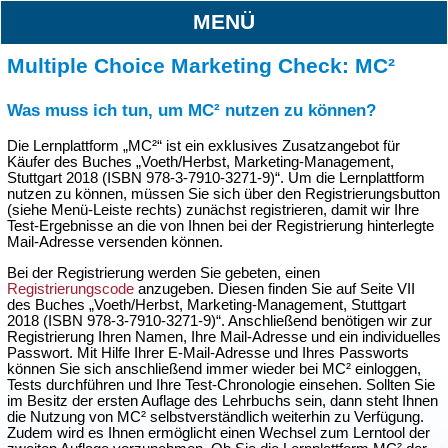
MENÜ
Multiple Choice Marketing Check: MC²
Was muss ich tun, um MC² nutzen zu können?
Die Lernplattform „MC²“ ist ein exklusives Zusatzangebot für
Käufer des Buches „Voeth/Herbst, Marketing-Management,
Stuttgart 2018 (ISBN 978-3-7910-3271-9)“. Um die Lernplattform
nutzen zu können, müssen Sie sich über den Registrierungsbutton
(siehe Menü-Leiste rechts) zunächst registrieren, damit wir Ihre
Test-Ergebnisse an die von Ihnen bei der Registrierung hinterlegte
Mail-Adresse versenden können.
Bei der Registrierung werden Sie gebeten, einen
Registrierungscode
anzugeben. Diesen finden Sie auf Seite VII
des Buches „Voeth/Herbst, Marketing-Management, Stuttgart
2018 (ISBN 978-3-7910-3271-9)“. Anschließend benötigen wir zur
Registrierung Ihren Namen, Ihre Mail-Adresse und ein individuelles
Passwort. Mit Hilfe Ihrer E-Mail-Adresse und Ihres Passworts
können Sie sich anschließend immer wieder bei MC² einloggen,
Tests durchführen und Ihre Test-Chronologie einsehen. Sollten Sie
im Besitz der ersten Auflage des Lehrbuchs sein, dann steht Ihnen
die Nutzung von MC² selbstverständlich weiterhin zu Verfügung.
Zudem wird es Ihnen ermöglicht einen Wechsel zum Lerntool der