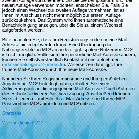
zweiten Auflage vorzunehmen. Ob Sie die Lernplattform MC² der
neuen Auflage verwenden möchten, entscheiden Sie. Falls Sie
jedoch einen Wechsel zur zweiten Auflage vornehmen, ist es
Ihnen im Anschluss nicht mehr möglich zur ersten, Auflage
zurückzukehren. Das System wird Ihnen automatische eine
Benachrichtigung anzeigen, über die Sie zu einem Wechsel
aufgefordert werden.
Bitte beachten Sie, dass pro Registrierungscode nur eine Mail-
Adresse hinterlegt werden kann. Eine Übertragung der
Nutzungsrechte an MC² an andere, ggf. spätere Nutzer von MC²
ist nicht möglich. Sollte sich Ihre persönliche Mail-Adresse ändern,
können Sie selbstverständlich Kontakt mit uns aufnehmen
(
administrator@mc2-online.de
). Wir ersetzen dann ggf. Ihre
frühere Mail-Adresse durch Ihre neue Mail-Adresse.
Nachdem Sie Ihren Registrierungscode und Ihre persönlichen
Angaben bei MC² hinterlegt haben, erhalten Sie einen
Aktivierungslink an die angegebene Mail-Adresse. Durch Aufrufen
dieses Links aktivieren Sie Ihren Zugang. Anschließend können
Sie sich jederzeit mit Hilfe Ihrer Mail-Adresse und Ihrem MC²-
Passwort bei MC² anmelden und MC² nutzen.
Startseite
Wie funktioniert MC²