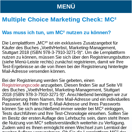
MENÜ
Multiple Choice Marketing Check: MC²
Was muss ich tun, um MC² nutzen zu können?
Die Lernplattform „MC²“ ist ein exklusives Zusatzangebot für
Käufer des Buches „Voeth/Herbst, Marketing-Management,
Stuttgart 2018 (ISBN 978-3-7910-3271-9)“. Um die Lernplattform
nutzen zu können, müssen Sie sich über den Registrierungsbutton
(siehe Menü-Leiste rechts) zunächst registrieren, damit wir Ihre
Test-Ergebnisse an die von Ihnen bei der Registrierung hinterlegte
Mail-Adresse versenden können.
Bei der Registrierung werden Sie gebeten, einen
Registrierungscode
anzugeben. Diesen finden Sie auf Seite VII
des Buches „Voeth/Herbst, Marketing-Management, Stuttgart
2018 (ISBN 978-3-7910-3271-9)“. Anschließend benötigen wir zur
Registrierung Ihren Namen, Ihre Mail-Adresse und ein individuelles
Passwort. Mit Hilfe Ihrer E-Mail-Adresse und Ihres Passworts
können Sie sich anschließend immer wieder bei MC² einloggen,
Tests durchführen und Ihre Test-Chronologie einsehen. Sollten Sie
im Besitz der ersten Auflage des Lehrbuchs sein, dann steht Ihnen
die Nutzung von MC² selbstverständlich weiterhin zu Verfügung.
Zudem wird es Ihnen ermöglicht einen Wechsel zum Lerntool der