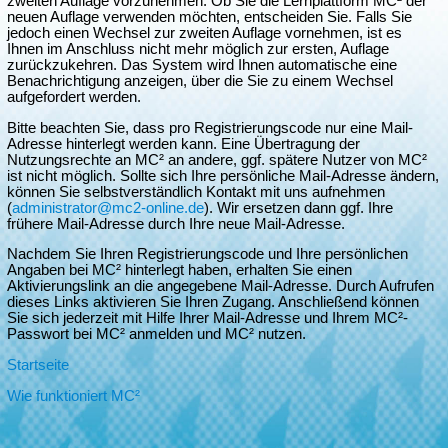
zweiten Auflage vorzunehmen. Ob Sie die Lernplattform MC² der
neuen Auflage verwenden möchten, entscheiden Sie. Falls Sie
jedoch einen Wechsel zur zweiten Auflage vornehmen, ist es
Ihnen im Anschluss nicht mehr möglich zur ersten, Auflage
zurückzukehren. Das System wird Ihnen automatische eine
Benachrichtigung anzeigen, über die Sie zu einem Wechsel
aufgefordert werden.
Bitte beachten Sie, dass pro Registrierungscode nur eine Mail-
Adresse hinterlegt werden kann. Eine Übertragung der
Nutzungsrechte an MC² an andere, ggf. spätere Nutzer von MC²
ist nicht möglich. Sollte sich Ihre persönliche Mail-Adresse ändern,
können Sie selbstverständlich Kontakt mit uns aufnehmen
(
administrator@mc2-online.de
). Wir ersetzen dann ggf. Ihre
frühere Mail-Adresse durch Ihre neue Mail-Adresse.
Nachdem Sie Ihren Registrierungscode und Ihre persönlichen
Angaben bei MC² hinterlegt haben, erhalten Sie einen
Aktivierungslink an die angegebene Mail-Adresse. Durch Aufrufen
dieses Links aktivieren Sie Ihren Zugang. Anschließend können
Sie sich jederzeit mit Hilfe Ihrer Mail-Adresse und Ihrem MC²-
Passwort bei MC² anmelden und MC² nutzen.
Startseite
Wie funktioniert MC²