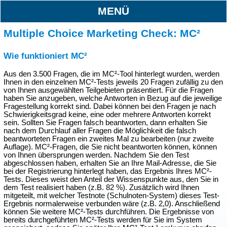
MENÜ
Multiple Choice Marketing Check: MC²
Wie funktioniert MC²
Aus den 3.500 Fragen, die im MC²-Tool hinterlegt wurden, werden
Ihnen in den einzelnen MC²-Tests jeweils 20 Fragen zufällig zu den
von Ihnen ausgewählten Teilgebieten präsentiert. Für die Fragen
haben Sie anzugeben, welche Antworten in Bezug auf die jeweilige
Fragestellung korrekt sind. Dabei können bei den Fragen je nach
Schwierigkeitsgrad keine, eine oder mehrere Antworten korrekt
sein. Sollten Sie Fragen falsch beantworten, dann erhalten Sie
nach dem Durchlauf aller Fragen die Möglichkeit die falsch
beantworteten Fragen ein zweites Mal zu bearbeiten (nur zweite
Auflage). MC²-Fragen, die Sie nicht beantworten können, können
von Ihnen übersprungen werden. Nachdem Sie den Test
abgeschlossen haben, erhalten Sie an Ihre Mail-Adresse, die Sie
bei der Registrierung hinterlegt haben, das Ergebnis Ihres MC²-
Tests. Dieses weist den Anteil der Wissenspunkte aus, den Sie in
dem Test realisiert haben (z.B. 82 %). Zusätzlich wird Ihnen
mitgeteilt, mit welcher Testnote (Schulnoten-System) dieses Test-
Ergebnis normalerweise verbunden wäre (z.B. 2,0). Anschließend
können Sie weitere MC²-Tests durchführen. Die Ergebnisse von
bereits durchgeführten MC²-Tests werden für Sie im System