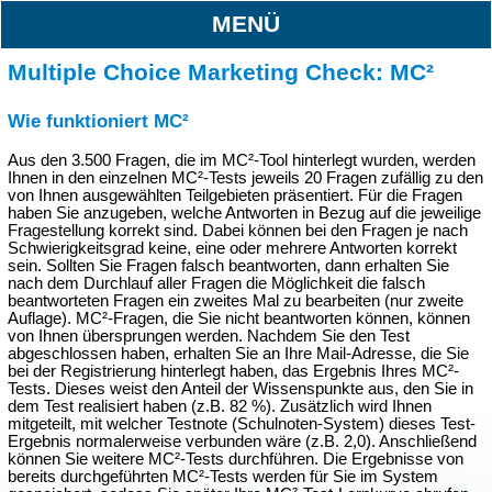
MENÜ
Multiple Choice Marketing Check: MC²
Wie funktioniert MC²
Aus den 3.500 Fragen, die im MC²-Tool hinterlegt wurden, werden
Ihnen in den einzelnen MC²-Tests jeweils 20 Fragen zufällig zu den
von Ihnen ausgewählten Teilgebieten präsentiert. Für die Fragen
haben Sie anzugeben, welche Antworten in Bezug auf die jeweilige
Fragestellung korrekt sind. Dabei können bei den Fragen je nach
Schwierigkeitsgrad keine, eine oder mehrere Antworten korrekt
sein. Sollten Sie Fragen falsch beantworten, dann erhalten Sie
nach dem Durchlauf aller Fragen die Möglichkeit die falsch
beantworteten Fragen ein zweites Mal zu bearbeiten (nur zweite
Auflage). MC²-Fragen, die Sie nicht beantworten können, können
von Ihnen übersprungen werden. Nachdem Sie den Test
abgeschlossen haben, erhalten Sie an Ihre Mail-Adresse, die Sie
bei der Registrierung hinterlegt haben, das Ergebnis Ihres MC²-
Tests. Dieses weist den Anteil der Wissenspunkte aus, den Sie in
dem Test realisiert haben (z.B. 82 %). Zusätzlich wird Ihnen
mitgeteilt, mit welcher Testnote (Schulnoten-System) dieses Test-
Ergebnis normalerweise verbunden wäre (z.B. 2,0). Anschließend
können Sie weitere MC²-Tests durchführen. Die Ergebnisse von
bereits durchgeführten MC²-Tests werden für Sie im System