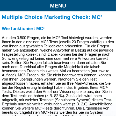
MENÜ
Multiple Choice Marketing Check: MC²
Wie funktioniert MC²
Aus den 3.500 Fragen, die im MC²-Tool hinterlegt wurden, werden
Ihnen in den einzelnen MC²-Tests jeweils 20 Fragen zufällig zu den
von Ihnen ausgewählten Teilgebieten präsentiert. Für die Fragen
haben Sie anzugeben, welche Antworten in Bezug auf die jeweilige
Fragestellung korrekt sind. Dabei können bei den Fragen je nach
Schwierigkeitsgrad keine, eine oder mehrere Antworten korrekt
sein. Sollten Sie Fragen falsch beantworten, dann erhalten Sie
nach dem Durchlauf aller Fragen die Möglichkeit die falsch
beantworteten Fragen ein zweites Mal zu bearbeiten (nur zweite
Auflage). MC²-Fragen, die Sie nicht beantworten können, können
von Ihnen übersprungen werden. Nachdem Sie den Test
abgeschlossen haben, erhalten Sie an Ihre Mail-Adresse, die Sie
bei der Registrierung hinterlegt haben, das Ergebnis Ihres MC²-
Tests. Dieses weist den Anteil der Wissenspunkte aus, den Sie in
dem Test realisiert haben (z.B. 82 %). Zusätzlich wird Ihnen
mitgeteilt, mit welcher Testnote (Schulnoten-System) dieses Test-
Ergebnis normalerweise verbunden wäre (z.B. 2,0). Anschließend
können Sie weitere MC²-Tests durchführen. Die Ergebnisse von
bereits durchgeführten MC²-Tests werden für Sie im System