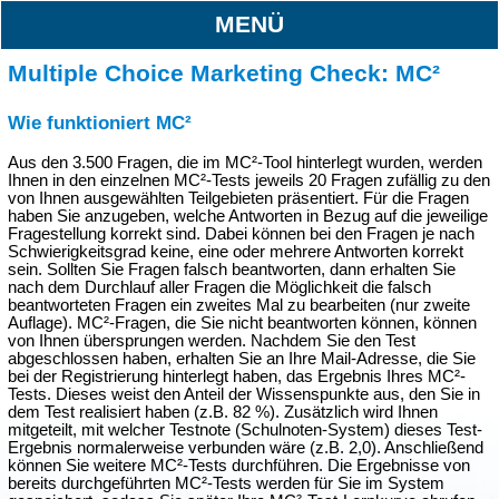
MENÜ
Multiple Choice Marketing Check: MC²
Wie funktioniert MC²
Aus den 3.500 Fragen, die im MC²-Tool hinterlegt wurden, werden
Ihnen in den einzelnen MC²-Tests jeweils 20 Fragen zufällig zu den
von Ihnen ausgewählten Teilgebieten präsentiert. Für die Fragen
haben Sie anzugeben, welche Antworten in Bezug auf die jeweilige
Fragestellung korrekt sind. Dabei können bei den Fragen je nach
Schwierigkeitsgrad keine, eine oder mehrere Antworten korrekt
sein. Sollten Sie Fragen falsch beantworten, dann erhalten Sie
nach dem Durchlauf aller Fragen die Möglichkeit die falsch
beantworteten Fragen ein zweites Mal zu bearbeiten (nur zweite
Auflage). MC²-Fragen, die Sie nicht beantworten können, können
von Ihnen übersprungen werden. Nachdem Sie den Test
abgeschlossen haben, erhalten Sie an Ihre Mail-Adresse, die Sie
bei der Registrierung hinterlegt haben, das Ergebnis Ihres MC²-
Tests. Dieses weist den Anteil der Wissenspunkte aus, den Sie in
dem Test realisiert haben (z.B. 82 %). Zusätzlich wird Ihnen
mitgeteilt, mit welcher Testnote (Schulnoten-System) dieses Test-
Ergebnis normalerweise verbunden wäre (z.B. 2,0). Anschließend
können Sie weitere MC²-Tests durchführen. Die Ergebnisse von
bereits durchgeführten MC²-Tests werden für Sie im System