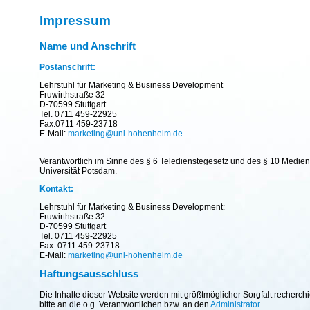
Impressum
Name und Anschrift
Postanschrift:
Lehrstuhl für Marketing & Business Development
Fruwirthstraße 32
D-70599 Stuttgart
Tel. 0711 459-22925
Fax.0711 459-23718
E-Mail:
marketing@uni-hohenheim.de
Verantwortlich im Sinne des § 6 Teledienstegesetz und des § 10 Mediend
Universität Potsdam.
Kontakt:
Lehrstuhl für Marketing & Business Development:
Fruwirthstraße 32
D-70599 Stuttgart
Tel. 0711 459-22925
Fax. 0711 459-23718
E-Mail:
marketing@uni-hohenheim.de
Haftungsausschluss
Die Inhalte dieser Website werden mit größtmöglicher Sorgfalt recherc
bitte an die o.g. Verantwortlichen bzw. an den
Administrator
.