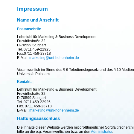
Impressum
Name und Anschrift
Postanschrift:
Lehrstuhl für Marketing & Business Development
Fruwirthstraße 32
D-70599 Stuttgart
Tel. 0711 459-22925
Fax.0711 459-23718
E-Mail:
marketing@uni-hohenheim.de
Verantwortlich im Sinne des § 6 Teledienstegesetz und des § 10 Mediend
Universität Potsdam.
Kontakt:
Lehrstuhl für Marketing & Business Development:
Fruwirthstraße 32
D-70599 Stuttgart
Tel. 0711 459-22925
Fax. 0711 459-23718
E-Mail:
marketing@uni-hohenheim.de
Haftungsausschluss
Die Inhalte dieser Website werden mit größtmöglicher Sorgfalt recherc
bitte an die o.g. Verantwortlichen bzw. an den
Administrator
.